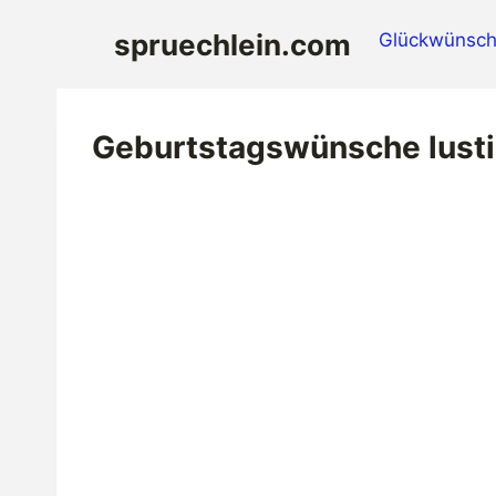
Zum
spruechlein.com
Glückwünsch
Inhalt
springen
Geburtstagswünsche lust